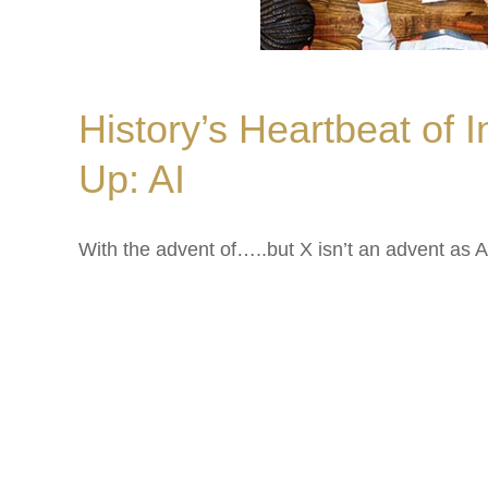
History’s Heartbeat of 
Up: AI
With the advent of…..but X isn’t an advent as A