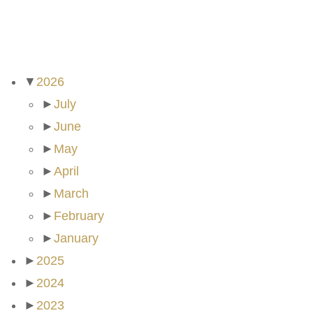
ARCHIVES
▼
2026
►
July
►
June
►
May
►
April
►
March
►
February
►
January
►
2025
►
2024
►
2023