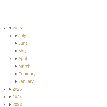
ARCHIVES
▼
2026
►
July
►
June
►
May
►
April
►
March
►
February
►
January
►
2025
►
2024
►
2023