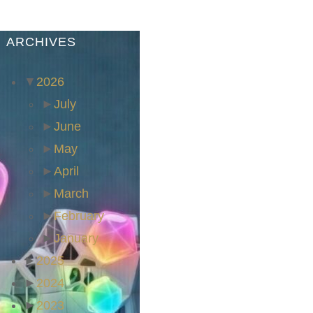
ARCHIVES
▼
2026
►
July
►
June
►
May
►
April
►
March
►
February
►
January
►
2025
►
2024
►
2023