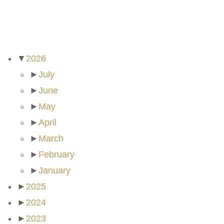
ARCHIVES
▼
2026
►
July
►
June
►
May
►
April
►
March
►
February
►
January
►
2025
►
2024
►
2023