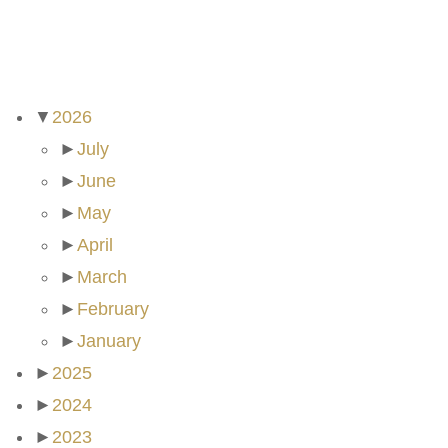
ARCHIVES
▼
2026
►
July
►
June
►
May
►
April
►
March
►
February
►
January
►
2025
►
2024
►
2023