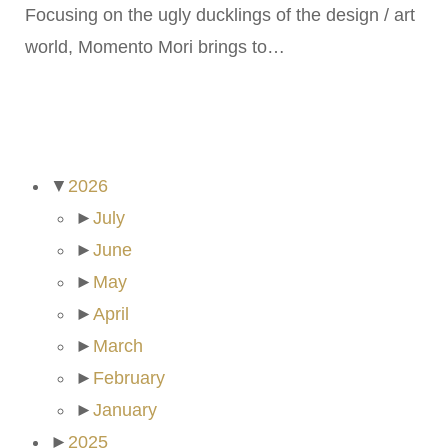
Focusing on the ugly ducklings of the design / art
world, Momento Mori brings to…
ARCHIVES
▼
2026
►
July
►
June
►
May
►
April
►
March
►
February
►
January
►
2025