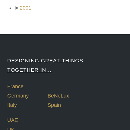
►
2001
DESIGNING GREAT THINGS
TOGETHER IN…
France
Germany
BeNeLux
Italy
Spain
UAE
UK